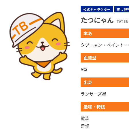
公式キャラクター
癒し担
たつにゃん
TATSU
本名
タツニャン・ペイント・
血液型
A型
出身
ランサーズ星
趣味・特技
塗装
足場